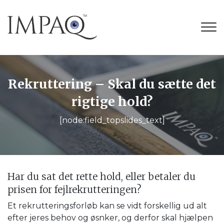
G
å
t
i
l
h
o
Rekruttering – Skal du sætte det
v
rigtige hold?
e
d
[node:field_topslides_text]
i
n
d
h
o
Har du sat det rette hold, eller betaler du
l
prisen for fejlrekrutteringen?
d
Et rekrutteringsforløb kan se vidt forskellig ud alt
efter jeres behov og øsnker, og derfor skal hjælpen