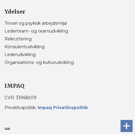
Ydelser
Trivsel og psykisk arbejdsmiljø
Lederteam- og teamudvikling
Rekruttering
Konsulentudvikling
Lederudvikling
Organisations- og kulturudvikling
IMPAQ
CVR: 33968019
Privatlivspolitik:
Impaq Privatlivspolitik
Copyright © 2026 - IMPAQ
, CVR 33968019
|
Privatlivspolitik
|
Cookiepolitik